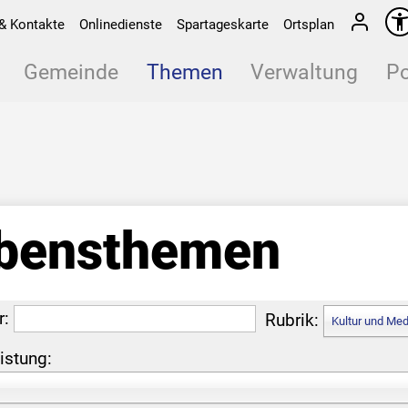
& Kontakte
Onlinedienste
Spartageskarte
Ortsplan
Gemeinde
Themen
Verwaltung
Po
bensthemen
r:
Rubrik:
Kultur und Med
istung: