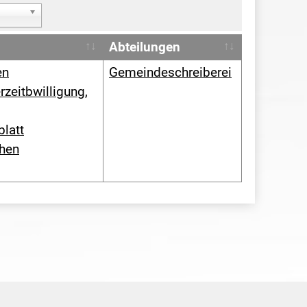
Abteilungen
en
Gemeindeschreiberei
rzeitbwilligung,
blatt
chen