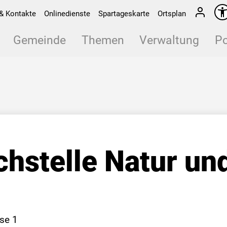
& Kontakte
Onlinedienste
Spartageskarte
Ortsplan
Gemeinde
Themen
Verwaltung
Po
chstelle Natur u
se 1