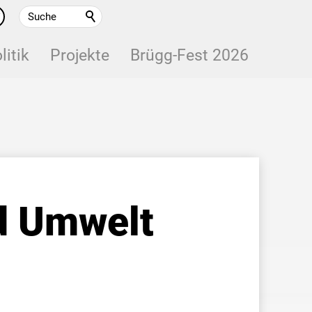
litik
Projekte
Brügg-Fest 2026
nd Umwelt